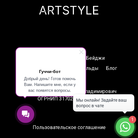
Печати
Таблички
Бейджи
Лазерная гравировка
Шильды
Блог
Гуччи-бот
Добрый день! Готов помочь
Контакты
Вам. Напишите мне, если у
вас появятся вопросы.
ИП Артамонов Станислав Владимирович
ОГРНИП 317028000083937
1
Пользовательское соглашение