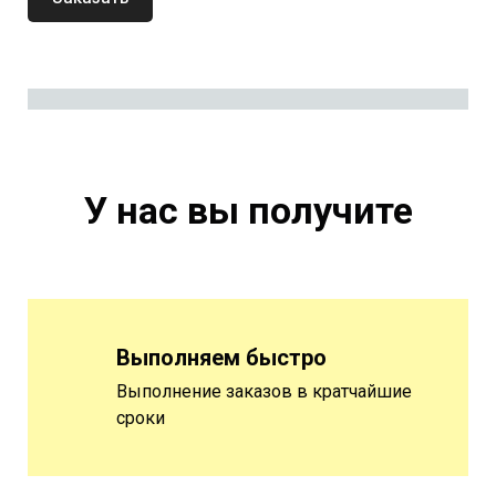
Медаль
М
с цветной печатью и лентой
с
У нас вы получите
Выполняем быстро
Выполнение заказов в кратчайшие
сроки