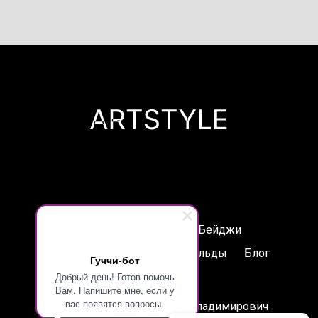
Печати
Таблички
Бейджи
Лазерная гравировка
Шильды
Блог
Гуччи-бот
Добрый день! Готов помочь
Контакты
Вам. Напишите мне, если у
вас появятся вопросы.
ИП Артамонов Станислав Владимирович